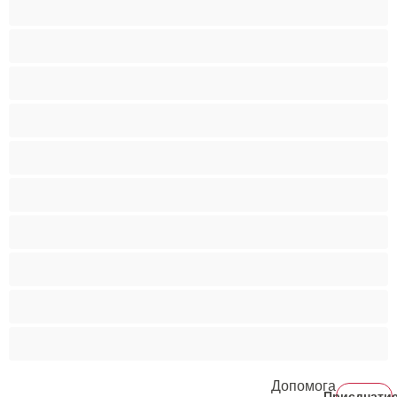
Поголені кицьки
Порнозірки
Руденькі
Світлошкірі
Середні груди
Сквірт
Старенькі
Студентки
Фетиш
Допомога
Приєднати