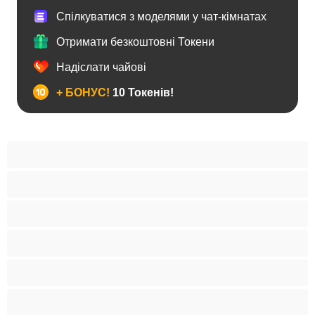
Спілкуватися з моделями у чат-кімнатах
Отримати безкоштовні Токени
Надіслати чайові
+ БОНУС!
10 Токенів!
BBW
Іграшки
Індійки
Азіатки
Анал
Арабки