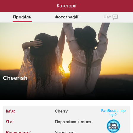
Категорії
Cheerish
Профіль
Фотографії
Чат
Cheerish
Ім’я:
Cherry
FanBoost - що
це?
Я є:
Пара жінка + жінка
Рідне місто:
Sweet, pie