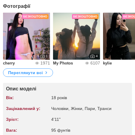
Фотографії
БЕЗКОШТОВНО
БЕЗКОШТОВНО
БЕЗКО
1
4
1971
6107
cherry
My Photos
kylie
Переглянути всі
Опис моделі
Вік:
18 років
Зацікавлений у:
Чоловіки, Жiнки, Пари, Транси
Зріст:
4'11"
Вага:
95 фунтів