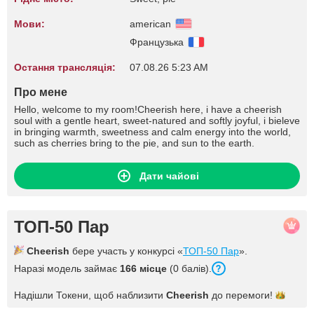
Мови:
american
Французька
Остання трансляція:
07.08.26 5:23 AM
Про мене
Hello, welcome to my room!Cheerish here, i have a cheerish
soul with a gentle heart, sweet-natured and softly joyful, i bieleve
in bringing warmth, sweetness and calm energy into the world,
such as cherries bring to the pie, and sun to the earth.
Дати чайові
ТОП-50 Пар
Cheerish
бере участь у конкурсі «
ТОП-50 Пар
».
Наразі модель займає
166 місце
(0 балів).
Надішли Токени, щоб наблизити
Cheerish
до
перемоги!