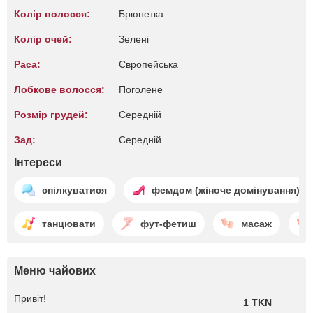
Колір волосся:
Брюнетка
Колір очей:
Зелені
Раса:
Європейська
Лобкове волосся:
Поголене
Розмір грудей:
Середній
Зад:
Середній
Інтереси
спілкуватися
фемдом (жіноче домінування)
танцювати
фут-фетиш
масаж
Меню чайових
Привіт!
1 TKN