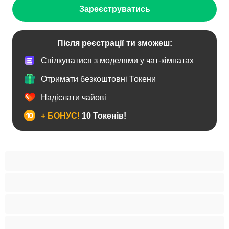
Зареєструватись
Після реєстрації ти зможеш:
Спілкуватися з моделями у чат-кімнатах
Отримати безкоштовні Токени
Надіслати чайові
+ БОНУС!
10 Токенів!
BBW
Іграшки
Індійки
Азіатки