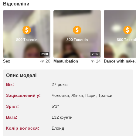
Відеокліпи
800 Токенів
800 Токенів
800 Токен
2:00
2:02
20
14
Sex
Masturbation
Dance wi
Опис моделі
Вік:
27 років
Зацікавлений у:
Чоловіки, Жiнки, Пари, Транси
Зріст:
5'3"
Вага:
132 фунти
Колір волосся:
Блонд