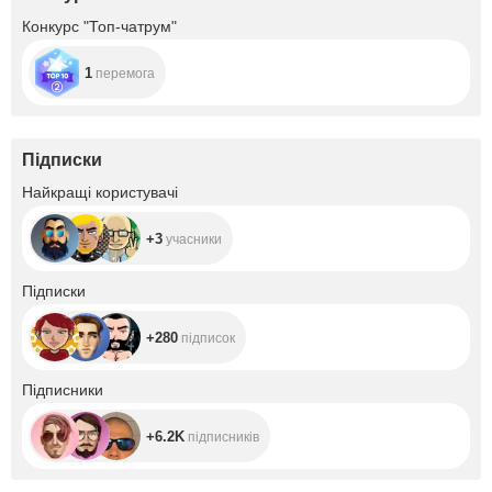
Конкурс "Топ-чатрум"
1
перемога
Підписки
+3
Найкращі користувачі
+3
учасники
+280
Підписки
+280
підписок
+6.2K
Підписники
+6.2K
підписників