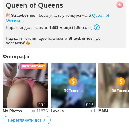
Queen of Queens
Strawberries_
бере участь у конкурсі «CIS
Queen of
Queens
».
Наразі модель займає
1891 місце
(136 балів).
Надішли Токени, щоб наблизити
Strawberries_
до
перемоги!
Фотографії
БЕЗКОШТОВНО
50 Токенів
50 Токені
4
1
11876
1
My Photos
Love is
MMM
Переглянути всі