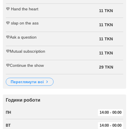
💜 Hand the heart
11 TKN
💜 slap on the ass
11 TKN
💜Ask a question
11 TKN
💜Mutual subscription
11 TKN
💜Continue the show
29 TKN
переглянути всі
Години роботи
ПН
14:00 - 00:00
ВТ
14:00 - 00:00