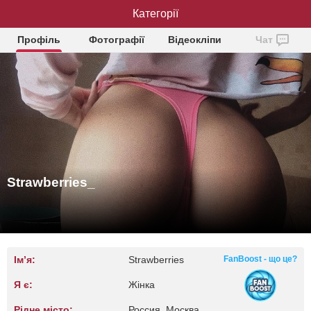
Strawberries_
Категорії
Профіль
Фотографії
Відеокліпи
Чат
Strawberries_
Ім’я:
Strawberries
FanBoost - що це?
Я є:
Жінка
Рідне місто:
Россия, Москва