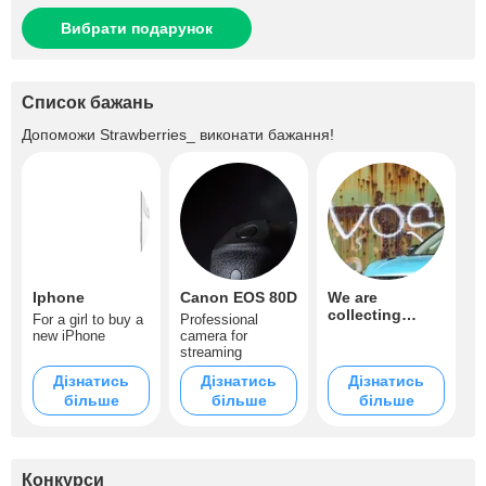
Вибрати подарунок
Список бажань
Допоможи
Strawberries_
виконати бажання!
Iphone
Canon EOS 80D
We are
collecting
For a girl to buy a
Professional
money for a car
new iPhone
camera for
for a girl)
streaming
Дізнатись
Дізнатись
Дізнатись
більше
більше
більше
Конкурси