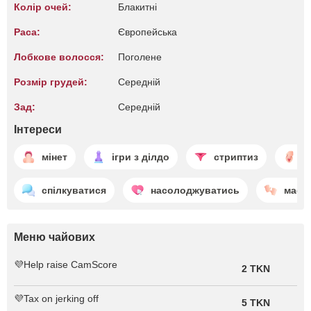
Колір очей:
Блакитні
Раса:
Європейська
Лобкове волосся:
Поголене
Розмір грудей:
Середній
Зад:
Середній
Інтереси
мінет
ігри з ділдо
стриптиз
м
спілкуватися
насолоджуватись
маса
Меню чайових
💜Help raise CamScore
2 TKN
💜Tax on jerking off
5 TKN