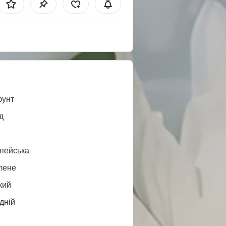
фунт
д
пейська
лене
кий
дній