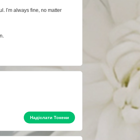
ul. I'm always fine, no matter
n.
Надіслати Токени