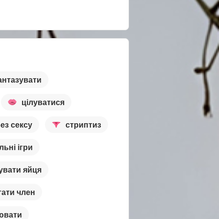
нтазувати
цілуватися
ез сексу
стриптиз
льні ігри
увати яйця
тати член
ювати