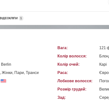
ВІДЕОКЛІПИ
1
Вага:
121 
Колір волосся:
Блон
 Berlin
Колір очей:
Карі
, Жiнки, Пари, Транси
Раса:
Євро
Лобкове волосся:
Пого
Розмір грудей:
Вели
Зад:
Сере