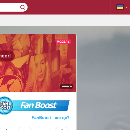
moor!
Fan Boost
FanBoost - що це?