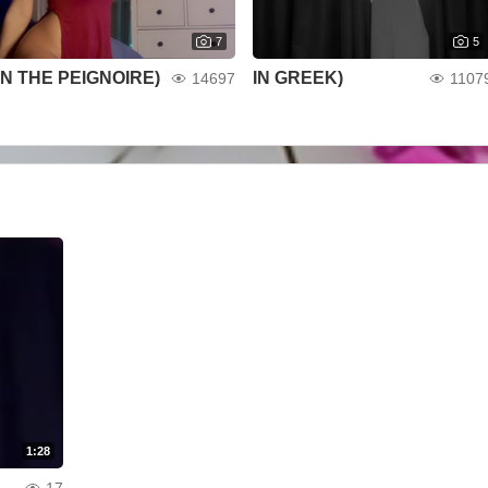
7
5
IN THE PEIGNOIRE)
IN GREEK)
14697
1107
1:28
17