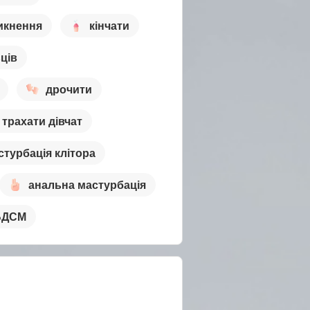
икнення
кінчати
ців
дрочити
трахати дівчат
стурбація клітора
анальна мастурбація
БДСМ