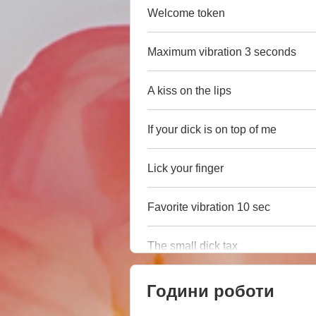
Welcome token
Maximum vibration 3 seconds
A kiss on the lips
If your dick is on top of me
Lick your finger
Favorite vibration 10 sec
The small dick tax
Години роботи