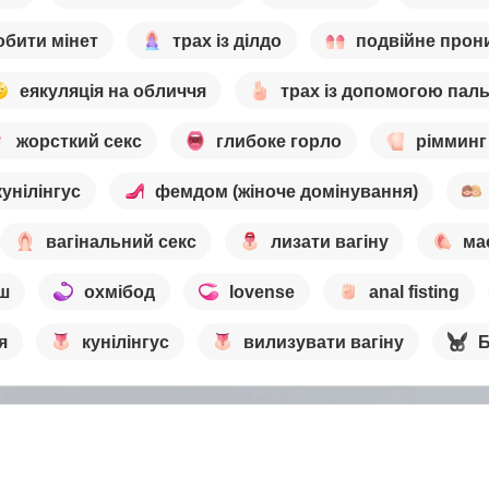
обити мінет
трах із ділдо
подвійне прон
еякуляція на обличчя
трах із допомогою паль
жорсткий секс
глибоке горло
рімминг
кунілінгус
фемдом (жіноче домінування)
вагінальний секс
лизати вагіну
ма
ш
охмібод
lovense
anal fisting
я
кунілінгус
вилизувати вагіну