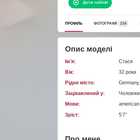
Дати чайові
ПРОФІЛЬ
ФОТОГРАФІЇ
154
Опис моделі
Ім’я:
Стася
Вік:
32 роки
Рідне місто:
Germany,
Зацікавлений у:
Чоловіки
Мови:
american
Зріст:
5'7"
Про мене