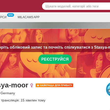
УРСИ
MILACAMS APP
ріть обліковий запис та почніть спілкуватися з
Stasya-
РЕЄСТРУЙСЯ
sya-moor
, Germany
 трансляція: 15 хвилин тому