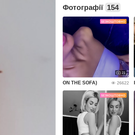
Фотографії
154
БЕЗКОШТОВНО
21
ON THE SOFA)
26622
БЕЗКОШТОВНО