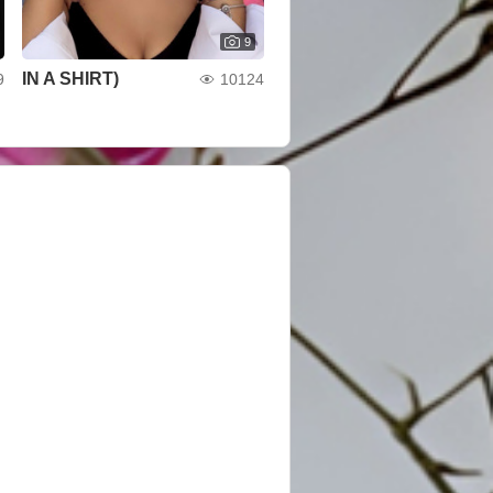
9
IN A SHIRT)
9
10124