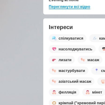
Переглянути всі відео
Інтереси
спілкуватися
ка
насолоджуватись
лизати
масаж
мастурбувати
с
азіатський масаж
фелляція
мінет
крімпай ("кремовий пирі