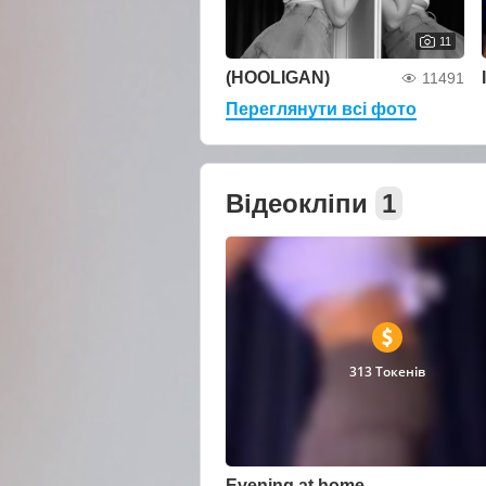
11
(HOOLIGAN)
11491
Переглянути всі фото
Відеокліпи
1
313 Токенів
Evening at home