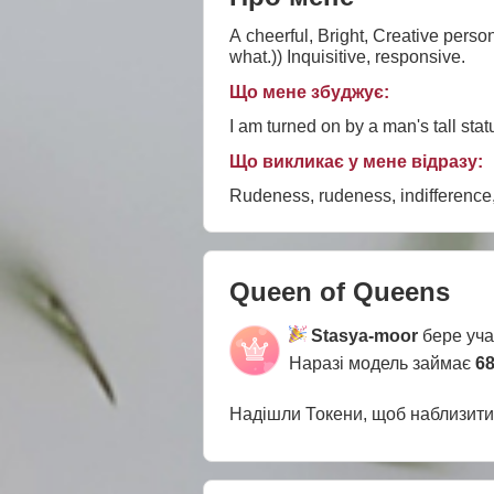
A cheerful, Bright, Creative person
what.)) Inquisitive, responsive.
Що мене збуджує:
I am turned on by a man's tall statu
Що викликає у мене відразу:
Rudeness, rudeness, indifference,
Queen of Queens
Stasya-moor
бере уча
Наразі модель займає
68
Надішли Токени, щоб наблизит