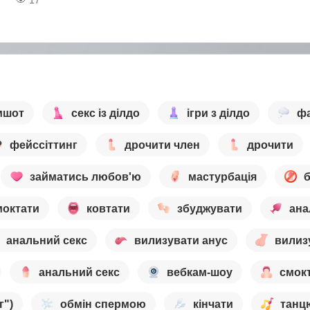
мшот
секс із ділдо
ігри з ділдо
фа
фейссіттинг
дрочити член
дрочити
займатись любов'ю
мастурбація
б
моктати
ковтати
збуджувати
ана
анальний секс
вилизувати анус
вилиз
анальний секс
вебкам-шоу
смок
г")
обмін спермою
кінчати
танц