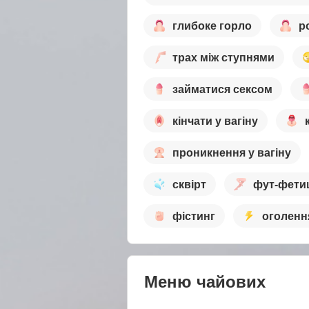
глибоке горло
р
трах між ступнями
займатися сексом
кінчати у вагіну
проникнення у вагіну
сквірт
фут-фети
фістинг
оголенн
Меню чайових