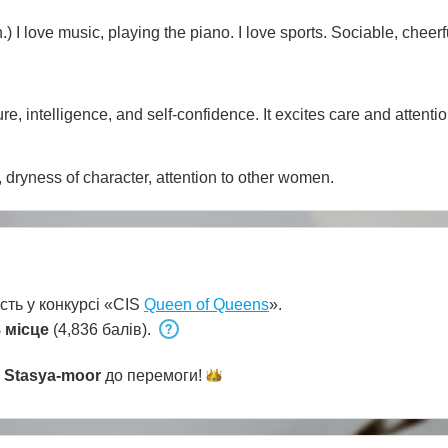
.) I love music, playing the piano. I love sports. Sociable, cheerf
re, intelligence, and self-confidence. It excites care and attentio
 dryness of character, attention to other women.
сть у конкурсі «CIS
Queen of Queens
».
 місце
(4,836 балів).
и
Stasya-moor
до
перемоги!