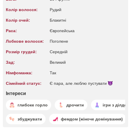
Колір волосся:
Рудий
Колір очей:
Блакитні
Раса:
Європейська
Лобкове волосся:
Поголене
Розмір грудей:
Середній
Зад:
Великий
Німфоманка:
Так
Сімейний статус:
Є пара, але люблю
пустувати
Інтереси
глибоке горло
дрочити
ігри з ділдо
збуджувати
фемдом (жіноче домінування)