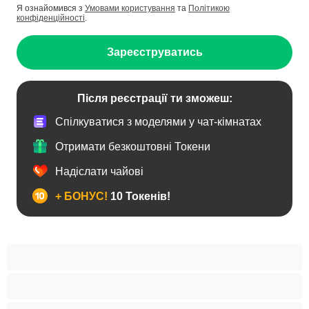
Я ознайомився з
Умовами користування
та
Політикою
конфіденційності
.
Зареєструватись
Після реєстрації ти зможеш:
Спілкуватися з моделями у чат-кімнатах
Отримати безкоштовні Токени
Надіслати чайові
+ БОНУС!
10 Токенів!
BBW
Іграшки
Індійки