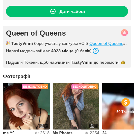
Дати чайові
Queen of Queens
TastyVinni
бере участь у конкурсі «CIS
Queen of Queens
».
Наразі модель займає
4023 місце
(0 балів).
Надішли Токени, щоб наблизити
TastyVinni
до
перемоги!
Фотографії
БЕЗКОШТОВНО
БЕЗКОШТОВНО
50 Токені
5
1
2618
2254
me ^^
My Photos
24