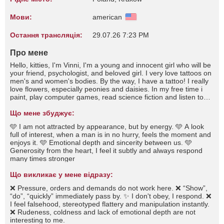
Мови:
american
Остання трансляція:
29.07.26 7:23 PM
Про мене
Hello, kitties, I'm Vinni, I'm a young and innocent girl who will be
your friend, psychologist, and beloved girl. I very love tattoos on
men's and women's bodies. By the way, I have a tattoo! I really
love flowers, especially peonies and daisies. In my free time i
paint, play computer games, read science fiction and listen to
music. I really like to go the sea and to the mountains. I can play
the guitar, and before i was 6 years old i took piano.
Що мене збуджує:
🩵 I am not attracted by appearance, but by energy. 🩵 A look
full of interest, when a man is in no hurry, feels the moment and
enjoys it. 🩵 Emotional depth and sincerity between us. 🩵
Generosity from the heart, I feel it subtly and always respond
many times stronger
Що викликає у мене відразу:
❌ Pressure, orders and demands do not work here. ❌ “Show”,
“do”, “quickly” immediately pass by. ✨ I don't obey, I respond. ❌
I feel falsehood, stereotyped flattery and manipulation instantly.
❌ Rudeness, coldness and lack of emotional depth are not
interesting to me.