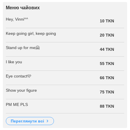
Меню чайових
Hey, Vinni^^
10 TKN
Keep going girl, keep going
20 TKN
Stand up for me🤗
44 TKN
I like you
55 TKN
Eye contact🩷
66 TKN
Show your figure
75 TKN
PM ME PLS
88 TKN
переглянути всі