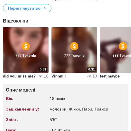
Переглянути всі
Відеокліпи
777 Токенів
777 Токенів
888 Токен
0:31
0:31
10
13
did you miss me?
Vinnniii
feet maybe
Опис моделі
Вік:
18 років
Зацікавлений у:
Чоловіки, Жiнки, Пари, Транси
Зріст:
5'5"
Вага:
104 фунти