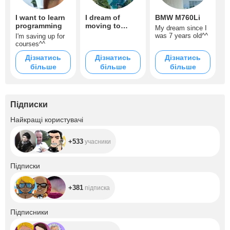
I want to learn
I dream of
BMW M760Li
programming
moving to
My dream since I
Vietnam
was 7 years old^^
I'm saving up for
courses^^
Дізнатись
Дізнатись
Дізнатись
більше
більше
більше
Підписки
+533
Найкращі користувачі
+533
учасники
+381
Підписки
+381
підписка
+2K
Підписники